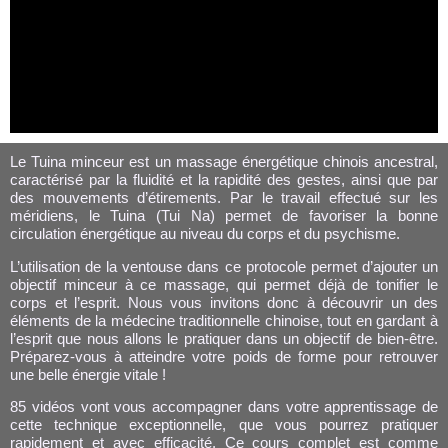
Le Tuina minceur est un massage énergétique chinois ancestral,
caractérisé par la fluidité et la rapidité des gestes, ainsi que par
des mouvements d’étirements. Par le travail effectué sur les
méridiens, le Tuina (Tui Na) permet de favoriser la bonne
circulation énergétique au niveau du corps et du psychisme.
L’utilisation de la ventouse dans ce protocole permet d’ajouter un
objectif minceur à ce massage, qui permet déjà de tonifier le
corps et l’esprit. Nous vous invitons donc à découvrir un des
éléments de la médecine traditionnelle chinoise, tout en gardant à
l’esprit que nous allons le pratiquer dans un objectif de bien-être.
Préparez-vous à atteindre votre poids de forme pour retrouver
une belle énergie vitale !
85 vidéos vont vous accompagner dans votre apprentissage de
cette technique exceptionnelle, que vous pourrez pratiquer
rapidement et avec efficacité.
Ce cours complet est comme